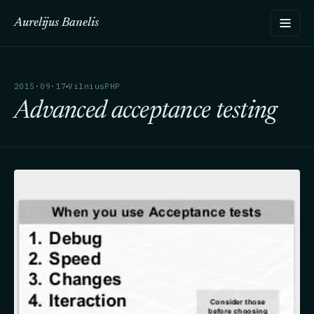
Aurelijus Banelis
2015·09·17
VilniusPHP
Advanced acceptance testing