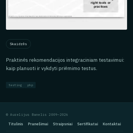
Skaidrės
Praktinės rekomendacijos integraciniam testavimui:
kaip planuoti ir vykdyti priėmimo testus.
testing
php
© Aurelijus Banelis 2009—2026
Titulinis
Pranešimai
Straipsniai
Sertifikatai
Kontaktai