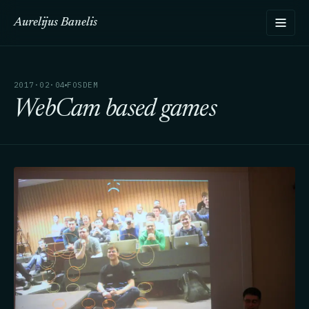
Aurelijus Banelis
2017·02·04
FOSDEM
WebCam based games