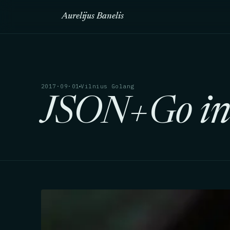
Aurelijus Banelis
2017·09·01
Vilnius Golang
JSON+Go in 