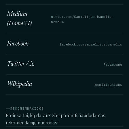
Medium
medium.com/@aurelijus-banelis-
home24
(Home24)
Facebook
facebook.com/aurelijus.banelis
Twitter / X
@aurebane
Wikipedia
contributions
REKOMENDACIJOS
Patinka tai, ką darau? Gali paremti naudodamas
rekomendacijų nuorodas: