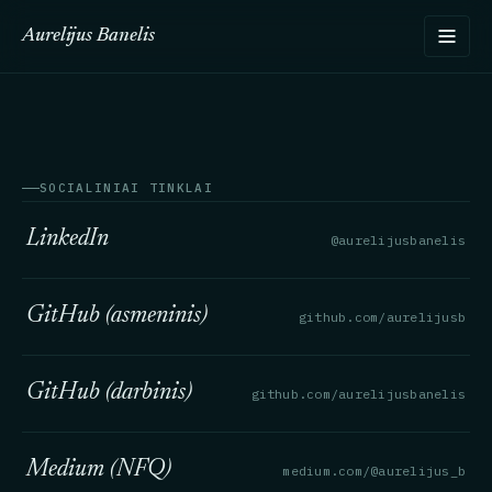
Aurelijus Banelis
SOCIALINIAI TINKLAI
LinkedIn
@aurelijusbanelis
GitHub (asmeninis)
github.com/aurelijusb
GitHub (darbinis)
github.com/aurelijusbanelis
Medium (NFQ)
medium.com/@aurelijus_b