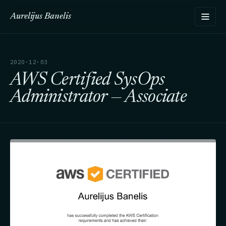
Aurelijus Banelis
2020·12·03
AWS Certified SysOps
Administrator — Associate