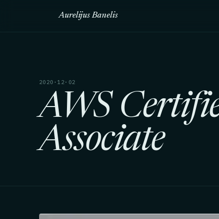
Aurelijus Banelis
2020·12·02
AWS Certifie
Associate