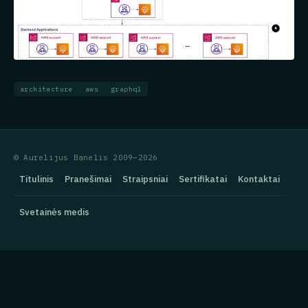
architecture
aws
graphql
© Aurelijus Banelis 2009—2026
Titulinis
Pranešimai
Straipsniai
Sertifikatai
Kontaktai
Svetainės medis